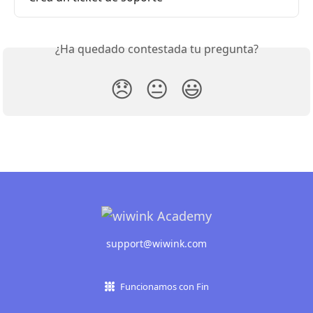
¿Ha quedado contestada tu pregunta?
😞
😐
😃
support@wiwink.com
Funcionamos con Fin