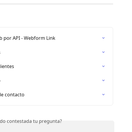
b por API - Webform Link
s
lientes
o
de contacto
do contestada tu pregunta?